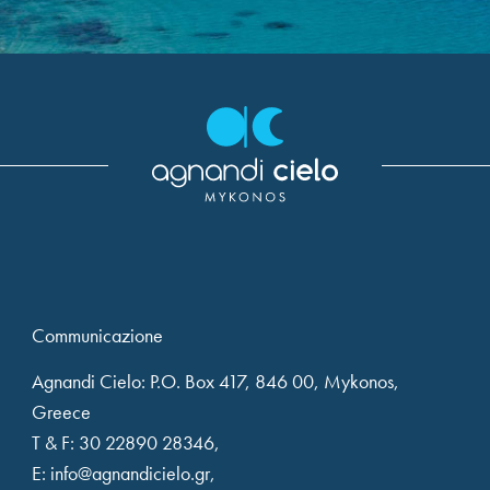
Communicazione
Agnandi Cielo: P.O. Box 417, 846 00, Mykonos,
Greece
T & F:
30 22890 28346
,
E:
info@agnandicielo.gr
,