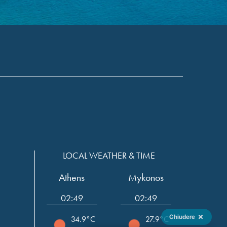
LOCAL WEATHER & TIME
Athens
Mykonos
02:49
02:49
Chiudere
34.9°C
27.9°C