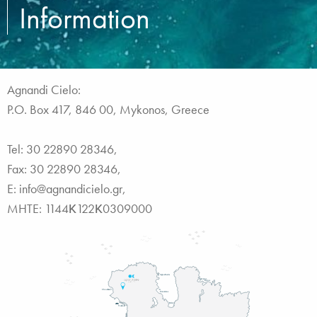
Information
Agnandi Cielo:
P.O. Box 417, 846 00, Mykonos, Greece
Tel:
30 22890 28346
,
Fax:
30 22890 28346
,
E:
info@agnandicielo.gr
,
MHTE: 1144Κ122Κ0309000